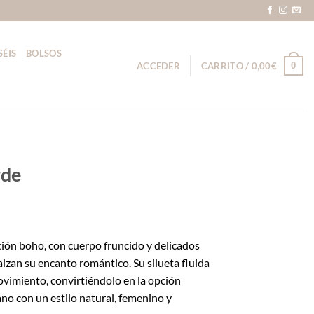
SÉIS
BOLSOS
0
ACCEDER
CARRITO /
0,00
€
rde
ción boho, con cuerpo fruncido y delicados
alzan su encanto romántico. Su silueta fluida
ovimiento, convirtiéndolo en la opción
ano con un estilo natural, femenino y