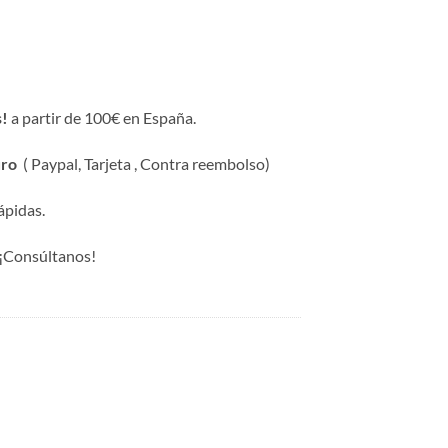
s!
a partir de 100€ en España.
uro
( Paypal, Tarjeta , Contra reembolso)
ápidas.
¡Consúltanos!