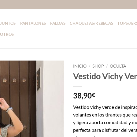
JUNTOS
PANTALONES
FALDAS
CHAQUETAS/REBECAS
TOPS/JER
SOTROS
INICIO
/
SHOP
/
OCULTA
Vestido Vichy Ve
38,90
€
Vestido vichy verde de inspira
volantes en los tirantes que re
y ligera aporta comodidad y m
perfecta para disfrutar del ver