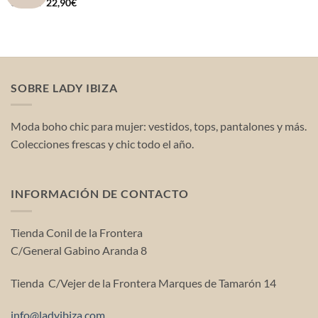
El
El
32,90
€
22,90
€
precio
precio
original
actual
era:
es:
32,90€.
22,90€.
SOBRE LADY IBIZA
Moda boho chic para mujer: vestidos, tops, pantalones y más.
Colecciones frescas y chic todo el año.
INFORMACIÓN DE CONTACTO
Tienda Conil de la Frontera
C/General Gabino Aranda 8
Tienda C/Vejer de la Frontera Marques de Tamarón 14
info@ladyibiza.com