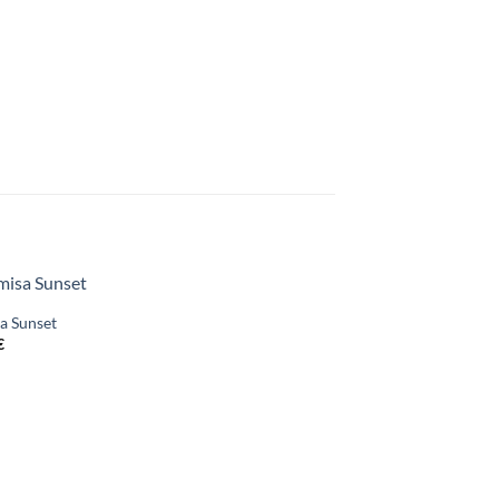
a Sunset
€
SIN