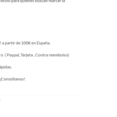
e estilo para quienes buscan marcar la
! a partir de 100€ en España.
o ( Paypal, Tarjeta , Contra reembolso)
ápidas.
¡Consúltanos!
s