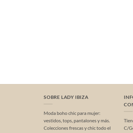
SOBRE LADY IBIZA
IN
CO
Moda boho chic para mujer:
vestidos, tops, pantalones y más.
Tien
Colecciones frescas y chic todo el
C/Ge