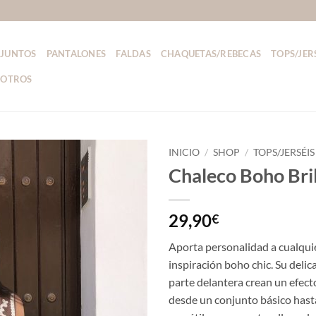
JUNTOS
PANTALONES
FALDAS
CHAQUETAS/REBECAS
TOPS/JER
SOTROS
INICIO
/
SHOP
/
TOPS/JERSÉIS
Chaleco Boho Bri
29,90
€
Aporta personalidad a cualqui
inspiración boho chic. Su delic
parte delantera crean un efecto
desde un conjunto básico hast