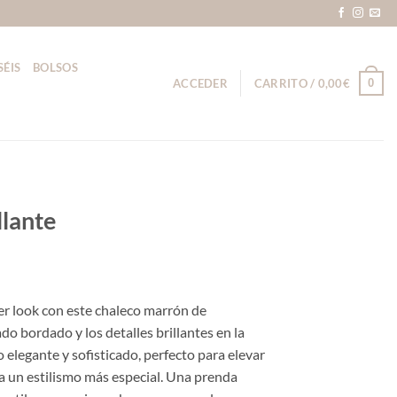
SÉIS
BOLSOS
0
ACCEDER
CARRITO /
0,00
€
llante
er look con este chaleco marrón de
ado bordado y los detalles brillantes en la
 elegante y sofisticado, perfecto para elevar
a un estilismo más especial. Una prenda