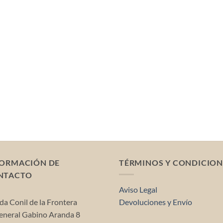
FORMACIÓN DE
TÉRMINOS Y CONDICION
NTACTO
Aviso Legal
da Conil de la Frontera
Devoluciones y Envío
neral Gabino Aranda 8